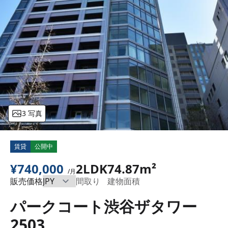
3 写真
賃貸
公開中
¥740,000
2LDK
74.87m²
/月
販売価格
間取り
建物面積
パークコート渋谷ザタワー
2503