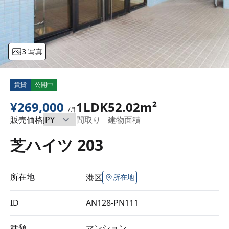
3 写真
賃貸
公開中
¥269,000
1LDK
52.02m²
/月
販売価格
間取り
建物面積
芝ハイツ 203
所在地
港区
所在地
ID
AN128-PN111
種類
マンション