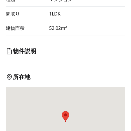
間取り
1LDK
建物面積
52.02m²
物件説明
所在地