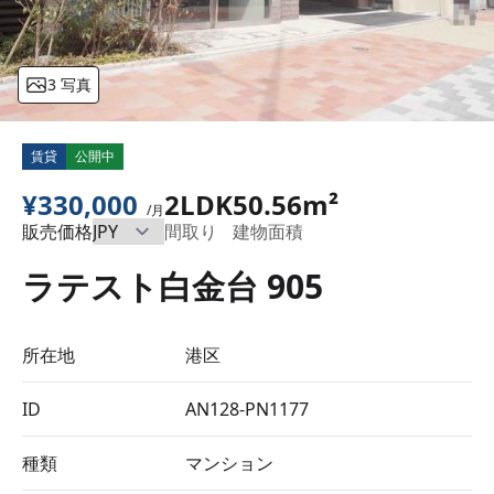
3 写真
賃貸
公開中
¥330,000
2LDK
50.56m²
/月
販売価格
間取り
建物面積
ラテスト白金台 905
所在地
港区
ID
AN128-PN1177
種類
マンション