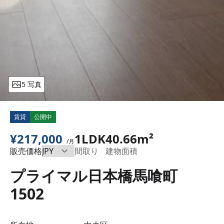
5 写真
賃貸
公開中
¥217,000
1LDK
40.66m²
/月
販売価格
間取り
建物面積
プライマル日本橋馬喰町
1502