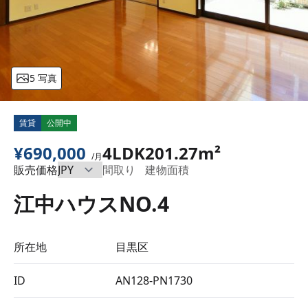
5 写真
賃貸
公開中
¥690,000
4LDK
201.27m²
/月
販売価格
間取り
建物面積
江中ハウスNO.4
所在地
目黒区
ID
AN128-PN1730