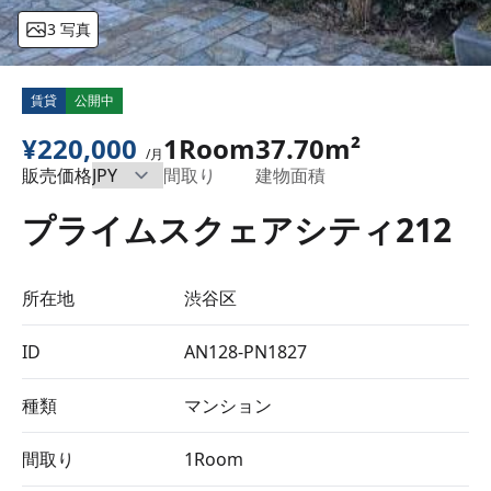
3 写真
賃貸
公開中
¥220,000
1Room
37.70m²
/月
販売価格
間取り
建物面積
プライムスクェアシティ212
所在地
渋谷区
ID
AN128-PN1827
種類
マンション
間取り
1Room