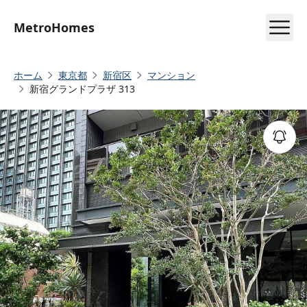
MetroHomes
ホーム
東京都
新宿区
マンション
新宿グランドプラザ 313