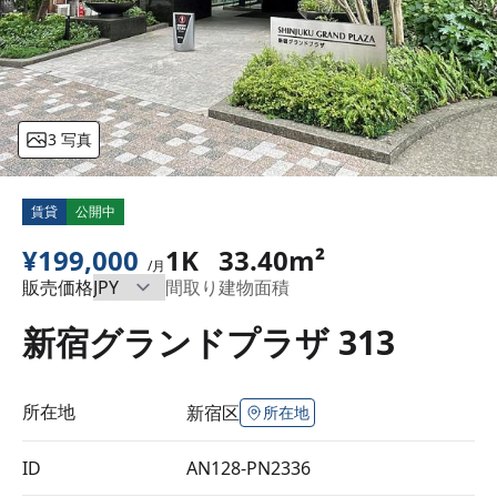
3 写真
賃貸
公開中
¥199,000
1K
33.40m²
/月
販売価格
間取り
建物面積
新宿グランドプラザ 313
所在地
新宿区
所在地
ID
AN128-PN2336