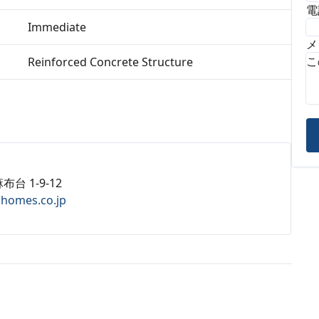
電
Immediate
メ
Reinforced Concrete Structure
布台 1-9-12
ahomes.co.jp