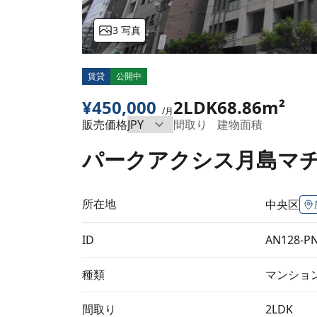
3 写真
賃貸
公開中
¥450,000
2LDK
68.86m²
/月
販売価格
間取り
建物面積
パークアクシス月島マチュ
所在地
中央区
ID
AN128-P
種類
マンショ
間取り
2LDK