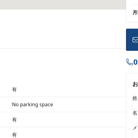
月
0
有
姓
No parking space
名
有
メ
有