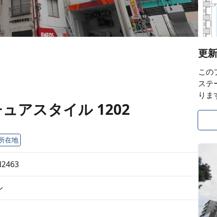
更
この
ステ
りま
アスタイル 1202
所在地
N2463
ン