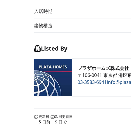
入居時期
建物構造
Listed By
プラザホームズ株式会社
〒106-0041 東京都 港区麻
03-3583-6941
info@plaz
更新日
次回更新日
5 日前
9 日で