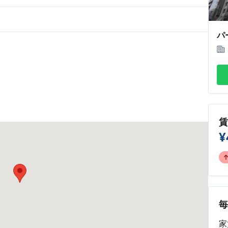
パ
¥
家