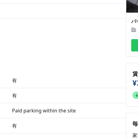
パ
有
¥
有
Paid parking within the site
有
家