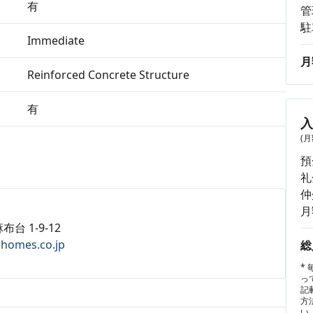
有
管
駐
Immediate
月
Reinforced Concrete Structure
有
(
預
礼
仲
月
布台 1-9-12
ahomes.co.jp
総
*
っ
記
方
い