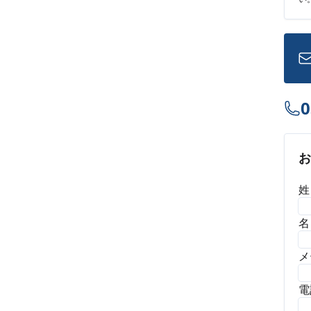
0
姓
名
メ
電