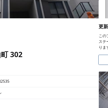
更
この
ステ
りま
 302
N2535
ン