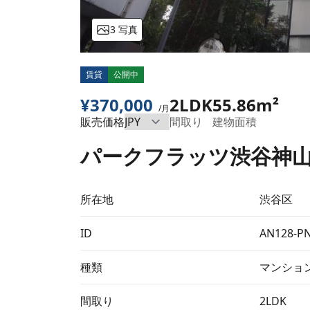
3 写真
賃貸
公開中
¥370,000
2LDK
55.86m²
/月
販売価格
間取り
建物面積
パークフラッツ渋谷神山町
所在地
渋谷区
ID
AN128-P
種類
マンショ
間取り
2LDK