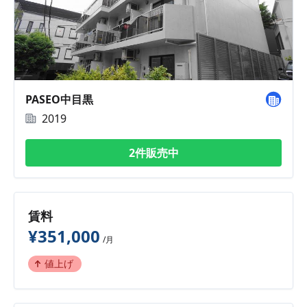
PASEO中目黒
2019
2件販売中
賃料
¥351,000
/月
値上げ