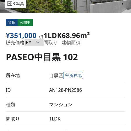
3 写真
賃貸
公開中
¥351,000
1LDK
68.96m²
/月
販売価格
間取り
建物面積
PASEO中目黒 102
所在地
目黒区
所在地
ID
AN128-PN2586
種類
マンション
間取り
1LDK