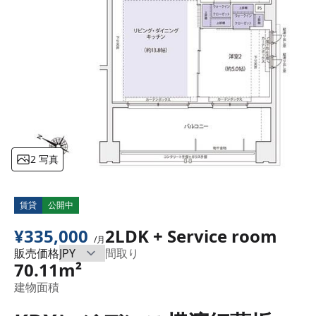
2 写真
賃貸
公開中
¥335,000
2LDK + Service room
/月
販売価格
間取り
70.11m²
建物面積