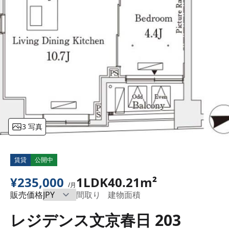
3 写真
賃貸
公開中
¥235,000
1LDK
40.21m²
/月
販売価格
間取り
建物面積
レジデンス文京春日 203