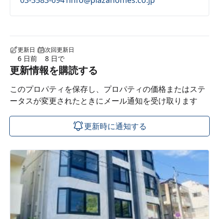
03-3583-6941
info@plazahomes.co.jp
更新日
次回更新日
6 日前
8 日で
更新情報を購読する
このプロパティを保存し、プロパティの価格またはステ
ータスが変更されたときにメール通知を受け取ります
更新時に通知する