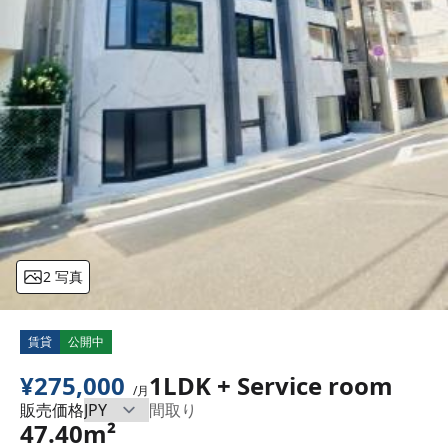
2 写真
賃貸
公開中
¥275,000
1LDK + Service room
/月
販売価格
間取り
47.40m²