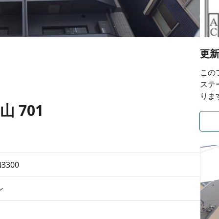
更
この
ステ
りま
山 701
N3300
ン