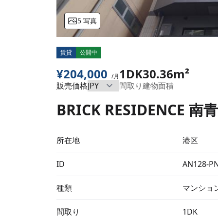
5 写真
賃貸
公開中
¥204,000
1DK
30.36m²
/月
販売価格
間取り
建物面積
BRICK RESIDENCE 南青
所在地
港区
ID
AN128-P
種類
マンショ
間取り
1DK