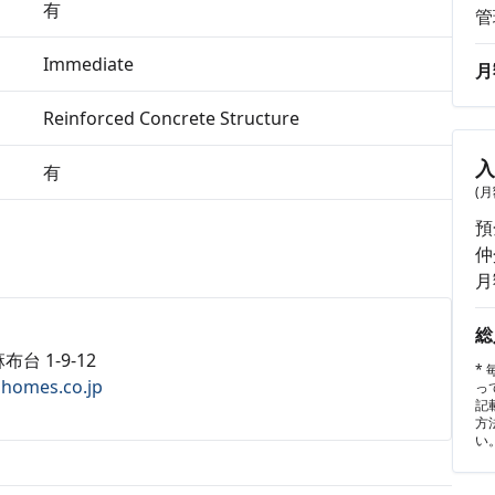
有
管
Immediate
月
Reinforced Concrete Structure
有
(
預
仲
月
総
布台 1-9-12
*
ahomes.co.jp
っ
記
方
い