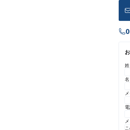
0
姓
名
メ
電
メ