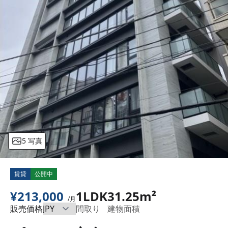
5 写真
賃貸
公開中
¥213,000
1LDK
31.25m²
/月
販売価格
間取り
建物面積