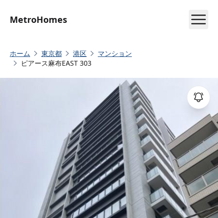
MetroHomes
ホーム
東京都
港区
マンション
ピアース麻布EAST 303