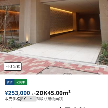
3 写真
賃貸
公開中
¥253,000
2DK
45.00m²
/月
販売価格
間取り
建物面積