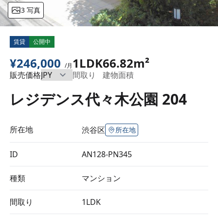
3 写真
賃貸
公開中
¥246,000
1LDK
66.82m²
/月
販売価格
間取り
建物面積
レジデンス代々木公園 204
所在地
渋谷区
所在地
ID
AN128-PN345
種類
マンション
間取り
1LDK