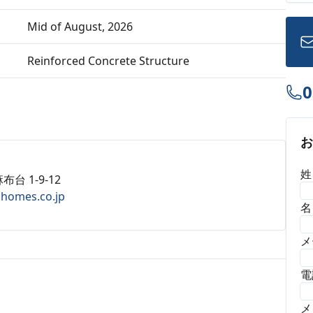
Mid of August, 2026
Reinforced Concrete Structure
0
姓
布台 1-9-12
ahomes.co.jp
名
メ
電
メ