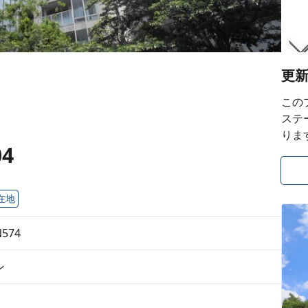
更
この
ステ
りま
4
在地
N574
ン