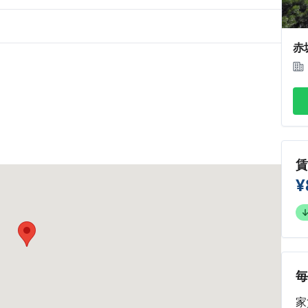
赤
¥
家