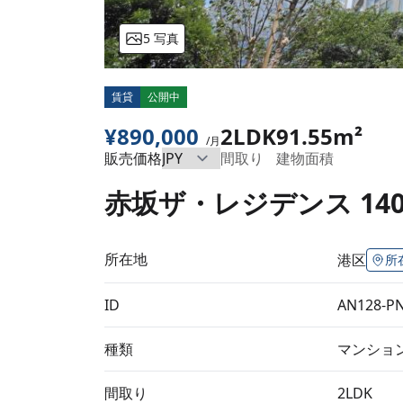
5 写真
賃貸
公開中
¥890,000
2LDK
91.55m²
/月
販売価格
間取り
建物面積
赤坂ザ・レジデンス 140
所在地
港区
所
ID
AN128-P
種類
マンショ
間取り
2LDK