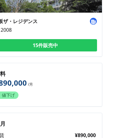
坂ザ・レジデンス
2008
15件販売中
賃料
890,000
/月
値下げ
毎月
賃
¥890,000