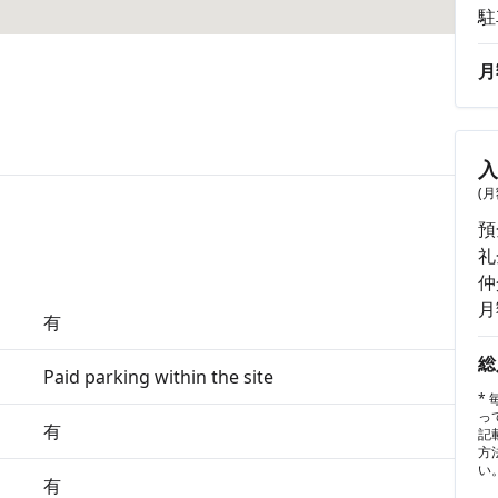
駐
月
(
預
礼
仲
月
有
総
Paid parking within the site
*
っ
有
記
方
い
有