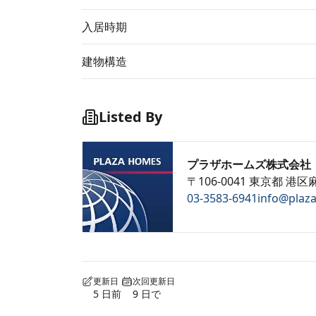
入居時期
建物構造
Listed By
プラザホームズ株式会社
〒106-0041 東京都 港区麻
03-3583-6941
info@plaz
更新日
次回更新日
5 日前
9 日で