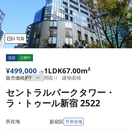
3 写真
賃貸
公開中
¥499,000
1LDK
67.00m²
/月
販売価格
間取り
建物面積
セントラルパークタワー・
ラ・トゥール新宿 2522
所在地
新宿区
所在地