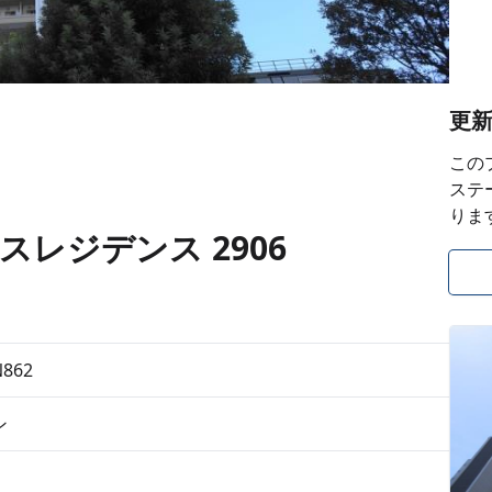
更
この
ステ
りま
黒ノースレジデンス 2906
N862
ン