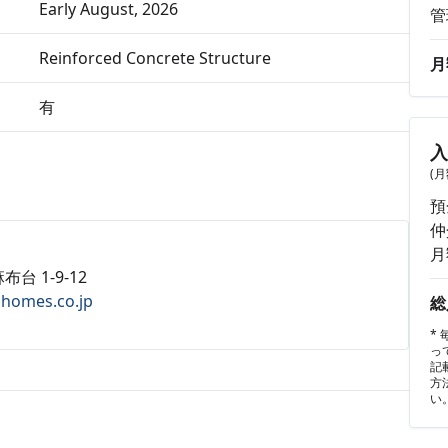
Early August, 2026
管
Reinforced Concrete Structure
月
有
(
預
仲
月
布台 1-9-12
ahomes.co.jp
総
*
っ
記
方
い