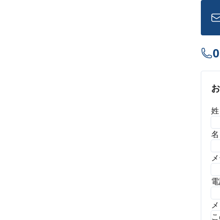
0
姓
名
メ
電
メ