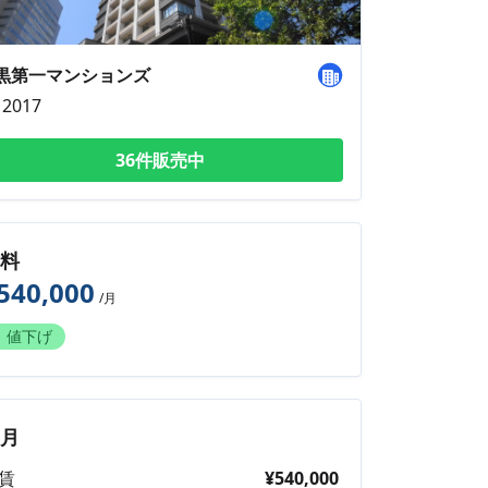
黒第一マンションズ
2017
36件販売中
賃料
540,000
/月
値下げ
毎月
賃
¥540,000