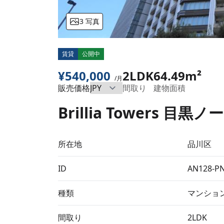
3 写真
賃貸
公開中
¥540,000
2LDK
64.49m²
/月
販売価格
間取り
建物面積
Brillia Towers 目
所在地
品川区
ID
AN128-P
種類
マンショ
間取り
2LDK